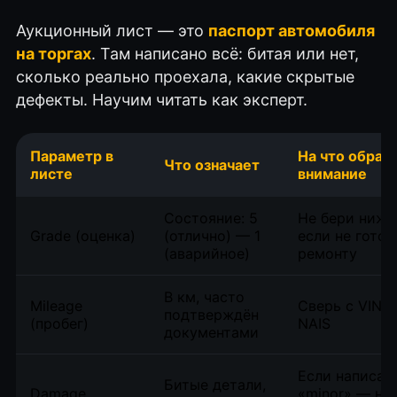
Аукционный лист — это
паспорт автомобиля
на торгах
. Там написано всё: битая или нет,
сколько реально проехала, какие скрытые
дефекты. Научим читать как эксперт.
Параметр в
На что обрат
Что означает
листе
внимание
Состояние: 5
Не бери ниже 
Grade (оценка)
(отлично) — 1
если не готов
(аварийное)
ремонту
В км, часто
Mileage
Сверь с VIN ч
подтверждён
(пробег)
NAIS
документами
Если написан
Битые детали,
Damage
«minor» — не