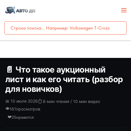
📄 Что такое аукционный
лист и как его читать (разбор
для новичков)
📅 10 июля 2026
⏱️ 8 мин чтения / 10 мин видео
👁️
161
просмотров
❤️
25
нравится