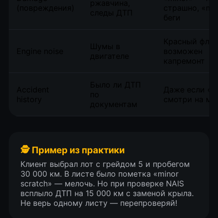
ржавчина,
(повреждения)
страшно, «ma
следы ДТП
беги
Красный фла
Шумы в
Engine noise
возможен
двигателе
капремонт
ВИДЕО ОТЗЫВЫ
Было ли ДТП
Accident
Даже если «д
по
history
смотри на ма
ЗАКАЗЧИКОВ
документам
Что о нас говорят клиенты. Наши
недавние автомобили (кейсы)
🕵️ Пример из практики
Клиент выбрал лот с грейдом 5 и пробегом
30 000 км. В листе было пометка «minor
scratch» — мелочь. Но при проверке NAIS
всплыло ДТП на 15 000 км с заменой крыла.
Не верь одному листу — перепроверяй!