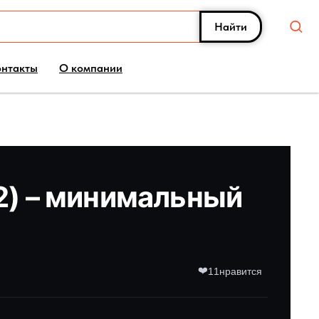
Найти
онтакты
О компании
22) – минимальный
❤️
11
нравится