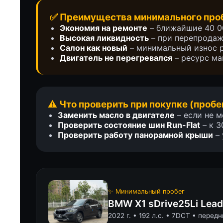
✅ Преимущества минимального про
Экономия на ремонте
– ближайшие 40 0
Высокая ликвидность
– при перепродаж
Салон как новый
– минимальный износ р
Двигатель не перегревался
– ресурс м
⚠️ Что проверить при покупке (пробе
Заменить масло в двигателе
– если не м
Проверить состояние шин Run-Flat
– к 3
Проверить работу панорамной крыши
– 
✨ Минимальный пробег
BMW X1 sDrive25Li Leadi
2022 г. • 192 л.с. • 7DCT • перед