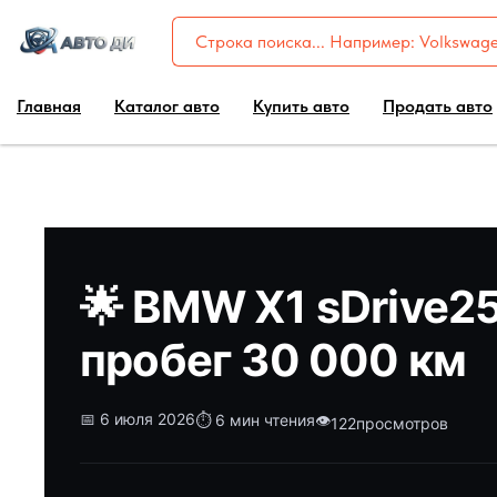
Главная
Каталог авто
Купить авто
Продать авто
🌟 BMW X1 sDrive25
пробег 30 000 км
📅 6 июля 2026
⏱️ 6 мин чтения
👁️
122
просмотров