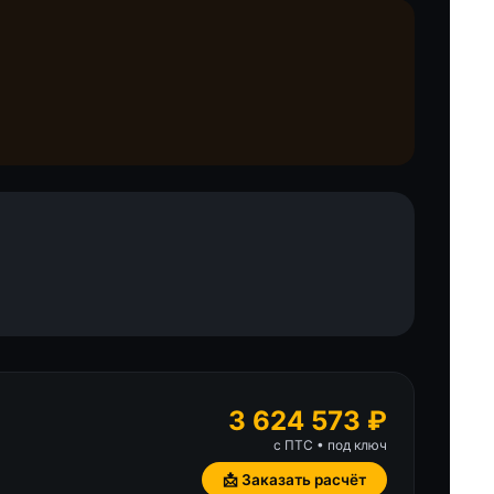
3 624 573 ₽
с ПТС • под ключ
📩 Заказать расчёт