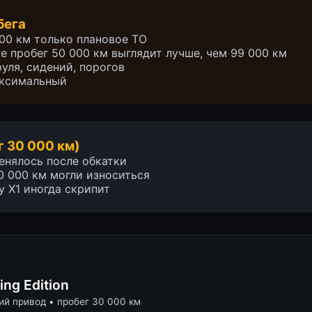
бега
00 км только плановое ТО
е пробег 50 000 км выглядит лучше, чем 99 000 км
уля, сидений, порогов
аксимальный
г 30 000 км)
енялось после обкатки
0 000 км могли износиться
у X1 иногда скрипит
ng Edition
ний привод • пробег 30 000 км