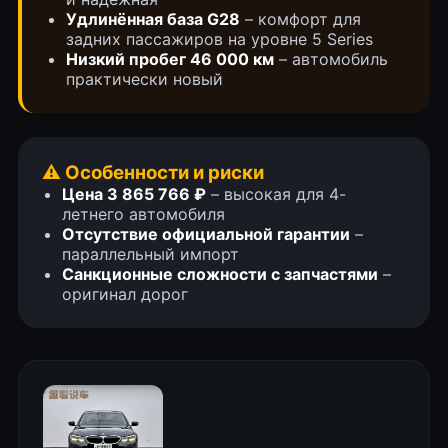
Удлинённая база G28
– комфорт для
задних пассажиров на уровне 5 Series
Низкий пробег 46 000 км
– автомобиль
практически новый
⚠️ Особенности и риски
ВИДЕО ОТЗЫВЫ
Цена 3 865 766 ₽
– высокая для 4-
летнего автомобиля
ЗАКАЗЧИКОВ
Отсутствие официальной гарантии
–
параллельный импорт
Что о нас говорят клиенты. Наши
Санкционные сложности с запчастями
–
оригинал дорог
недавние автомобили (кейсы)