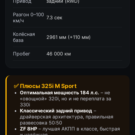
Привод
задний (RWD)
Разгон 0–100
7.3 сек
км/ч
Колёсная
2961 мм (+110 мм)
база
Пробег
46 000 км
✅ Плюсы 325i M Sport
Оптимальная мощность 184 л.с.
– не
«овощной» 320i, но и не переплата за
330i
Классический задний привод
–
драйверская архитектура, правильная
развесовка 50:50
ZF 8HP
– лучшая АКПП в классе, быстрая
и надёжная