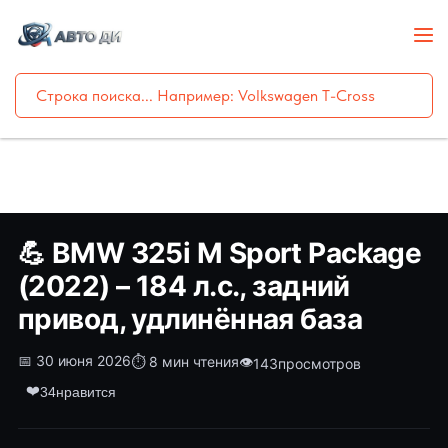
💪 BMW 325i M Sport Package
(2022) – 184 л.с., задний
привод, удлинённая база
📅 30 июня 2026
⏱️ 8 мин чтения
👁️
143
просмотров
❤️
34
нравится