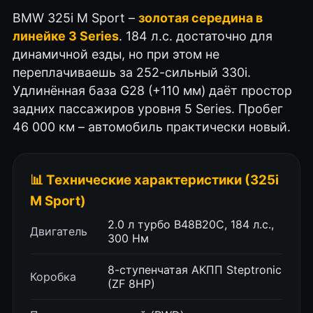
BMW 325i M Sport –
золотая середина в
линейке 3 Series
. 184 л.с. достаточно для
динамичной езды, но при этом не
переплачиваешь за 252-сильный 330i.
Удлинённая база G28 (+110 мм) даёт простор
задних пассажиров уровня 5 Series. Пробег
46 000 км – автомобиль практически новый.
📊 Технические характеристики (325i
M Sport)
2.0 л турбо B48B20C, 184 л.с.,
Двигатель
300 Нм
8-ступенчатая АКПП Steptronic
Коробка
(ZF 8HP)