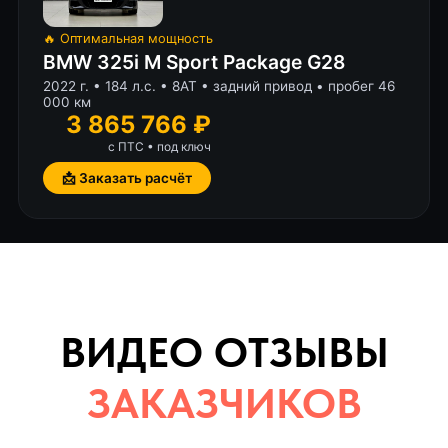
🔥 Оптимальная мощность
BMW 325i M Sport Package G28
2022 г. • 184 л.с. • 8AT • задний привод • пробег 46
000 км
3 865 766 ₽
с ПТС • под ключ
📩 Заказать расчёт