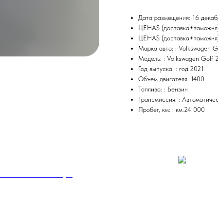
Дата размещения: 16 дека
ЦЕНА$ (доставка+таможня
ЦЕНА$ (доставка+таможня)
Марка авто: : Volkswagen 
Модель: : Volkswagen Golf
Год выпуска: : год.2021
Объем двигателя: 1400
Топливо: : Бензин
Трансмиссия: : Автоматиче
Пробег, км: : км.24 000
W M8 G15 M8 Coupe
450
р.