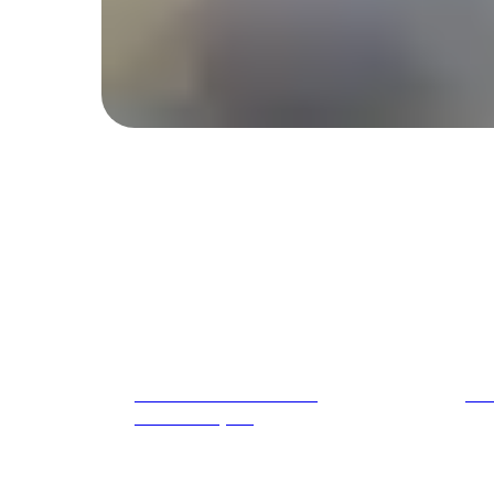
BMW 8 Series G15 840i
BM
xDrive M Sport
97 
79 650
р.