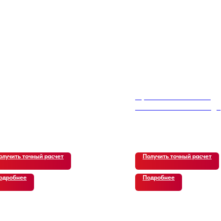
Hyundai Santa Fe TM
Diesel 2.2 2WD Prestige
15 250
р.
олучить точный расчет
Получить точный расчет
одробнее
Подробнее