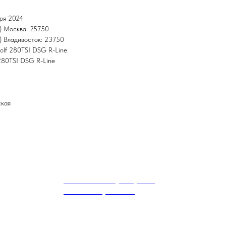
бря 2024
) Москва: 25750
 Владивосток: 23750
Golf 280TSI DSG R-Line
 280TSI DSG R-Line
ская
BMW 5 Series (G30) 530i
xDrive M Sport Plus
34 300
р.