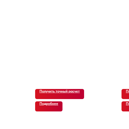
Получить точный расчет
П
Подробнее
П