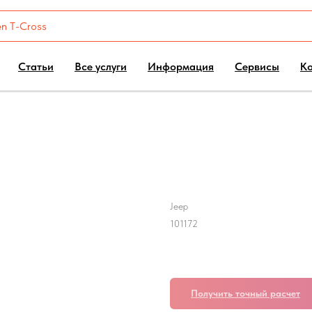
Статьи
Все услуги
Информация
Сервисы
К
Jeep Compass Gen 
Jeep
101172
15300,00
р.
Получить точный расчет