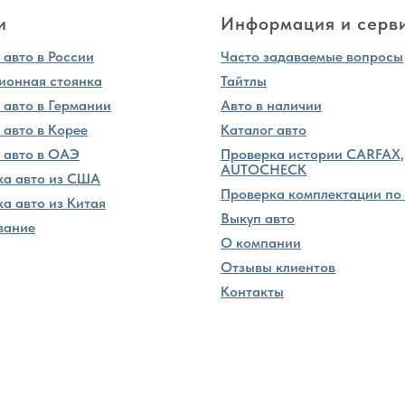
и
Информация и серв
авто в России
Часто задаваемые вопросы
ионная стоянка
Тайтлы
 авто в Германии
Авто в наличии
 авто в Корее
Каталог авто
 авто в ОАЭ
Проверка истории CARFAX,
AUTOCHECK
ка авто из США
Проверка комплектации по
а авто из Китая
Выкуп авто
вание
О компании
Отзывы клиентов
Контакты