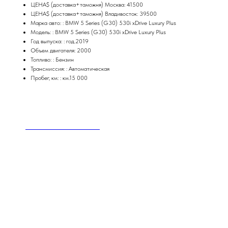
ЦЕНА$ (доставка+таможня) Москва: 41500
ЦЕНА$ (доставка+таможня) Владивосток: 39500
Марка авто: : BMW 5 Series (G30) 530i xDrive Luxury Plus
Модель: : BMW 5 Series (G30) 530i xDrive Luxury Plus
Год выпуска: : год.2019
Объем двигателя: 2000
Топливо: : Бензин
Трансмиссия: : Автоматическая
Пробег, км: : км.15 000
BMW X3 2020 xDrive28i M
33 650
р.