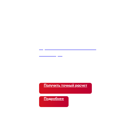
Hyundai Tucson Diesel 1.7
2WD Style
7 800
р.
Получить точный расчет
Подробнее
В