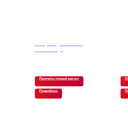
Kia Sportage Diesel 2.0
4WD Prestige
14 100
р.
Получить точный расчет
П
Подробнее
П
ВИДЕО