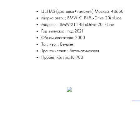
ЦЕНА$ (доставка+таможня) Москва: 48650
Марка авто: : BMW X1 F48 xDrive 20i xLine
Модель: : BMW X1 F48 xDrive 20i xLine
Год выпуска: : год.2021
Объем двигателя: 2000
Топливо: : Бензин
Трансмиссия: : Автоматическая
Пробег, км: : км.18 700
BM
47 