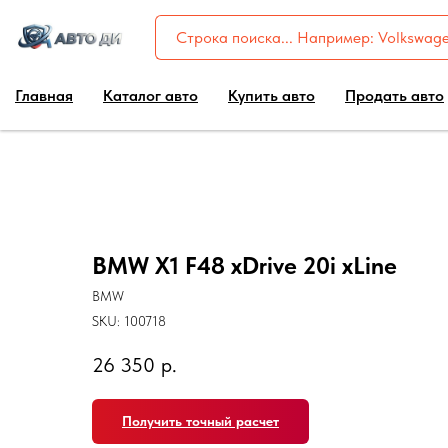
Главная
Каталог авто
Купить авто
Продать авто
BMW X1 F48 xDrive 20i xLine
BMW
SKU:
100718
26 350
р.
Получить точный расчет