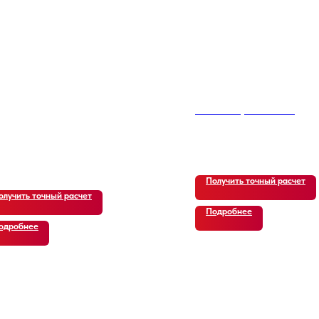
Discovery 5 D250 S
54 550
р.
Получить точный расчет
олучить точный расчет
Подробнее
одробнее
 ОТЗЫВЫ
ЗАКАЗЧИКО