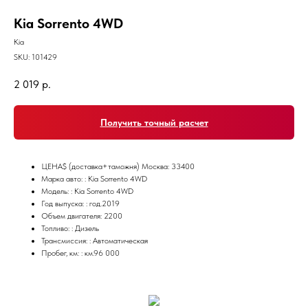
Kia Sorrento 4WD
Kia
SKU:
101429
2 019
р.
Получить точный расчет
ЦЕНА$ (доставка+таможня) Москва: 33400
Марка авто: : Kia Sorrento 4WD
Модель: : Kia Sorrento 4WD
Год выпуска: : год.2019
Объем двигателя: 2200
Топливо: : Дизель
Трансмиссия: : Автоматическая
Пробег, км: : км.96 000