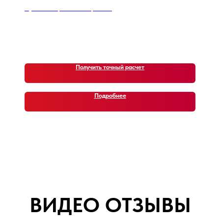
Что о нас говорят клиенты. Наши
Hyundai Casper Turbo Inspiration
недавние автомобили (кейсы)
11 000
р.
Получить точный расчет
Подробнее