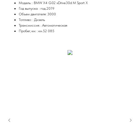
Модель: : BMW X4 G02 xDrive30d M Sport X
Год выпуска: : год.2019
Объем двигателя: 3000
Топливо: : Дизель
Трансмиссия: : Автоматическая
Пробег, км: : км.52 085