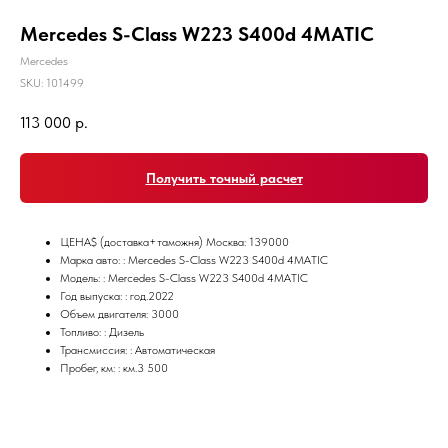
Mercedes S-Class W223 S400d 4MATIC
Mercedes
SKU:
101499
113 000
р.
Получить точный расчет
ЦЕНА$ (доставка+таможня) Москва: 139000
Марка авто: : Mercedes S-Class W223 S400d 4MATIC
Модель: : Mercedes S-Class W223 S400d 4MATIC
Год выпуска: : год.2022
Объем двигателя: 3000
Топливо: : Дизель
Трансмиссия: : Автоматическая
Пробег, км: : км.3 500