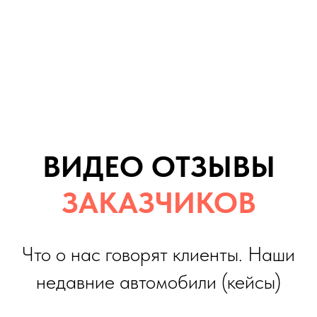
Что о нас говорят клиенты. Наши
Пробег, км: : км.15 000
недавние автомобили (кейсы)