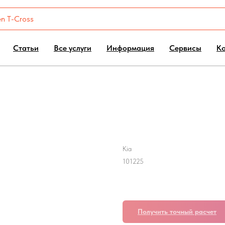
Статьи
Все услуги
Информация
Сервисы
К
Kia Carnival 4th G
Kia
101225
27760,00
р.
Получить точный расчет