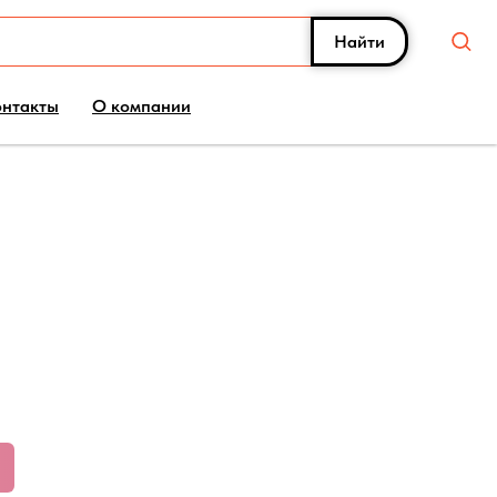
Найти
онтакты
О компании
eneration 7-seater Signature