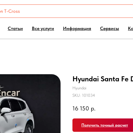
Статьи
Все услуги
Информация
Сервисы
К
Hyundai Santa Fe D
Hyundai
SKU:
101034
16 150
р.
Получить точный расчет