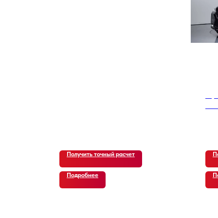
Hyu
Die
Spe
16 
Получить точный расчет
П
Подробнее
П