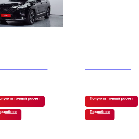
ndai Santa Fe TM
Kia Carnival 4th
sel 2.0 2WD Exclusive
Generation 9-Seater
cial
Noblesse
500
р.
25 700
р.
олучить точный расчет
Получить точный расчет
одробнее
Подробнее