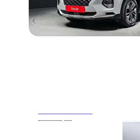
BMW 7 Series G11 730Ld
xDrive M Sport
36 400
р.