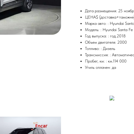
Дата размещения: 25 нояб
ЦЕНА$ (доставка+таможня
Марка авто: : Hyundai Sant
Модель: : Hyundai Santa Fe
Год выпуска: : год.2018
Объем двигателя: 2000
Топливо: : Дизель
Трансмиссия: : Автоматиче
Пробег, км: : км.114 000
Утиль оплачен: да