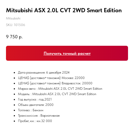
Mitsubishi ASX 2.0L CVT 2WD Smart Edition
Mitsubishi
SKU:
101506
9 750
р.
Получить точный расчет
Дата размещения: 6 декабря 2024
ЦЕНА$ (доставка+таможня) Москва: 22000
ЦЕНА$ (доставка+таможня) Владивосток: 20000
Марка авто: : Mitsubishi ASX 2.0L CVT 2WD Smart Edition
Модель: : Mitsubishi ASX 2.0L CVT 2WD Smart Edition
Год выпуска: : год.2021
Объем двигателя: 2000
Топливо: : Бензин
Трансмиссия: : Вариативная
Пробег, км: : км.32 000