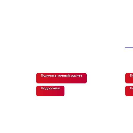
Nis
13 
Получить точный расчет
П
Подробнее
П
ВИДЕО