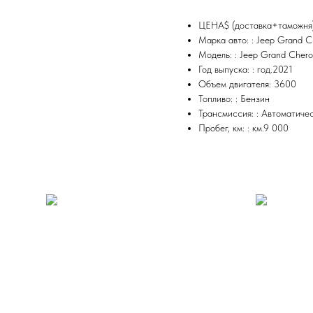
ЦЕНА$ (доставка+таможня
Марка авто: : Jeep Grand C
Модель: : Jeep Grand Chero
Год выпуска: : год.2021
Объем двигателя: 3600
Топливо: : Бензин
Трансмиссия: : Автоматиче
Пробег, км: : км.9 000