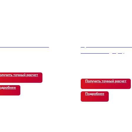
san Altima 2.5 Tech L33
Hyundai Santa Fe Diese
2.2 4WD Calligraphy
750
р.
30 700
р.
олучить точный расчет
Получить точный расчет
одробнее
Подробнее
 ОТЗЫВЫ
ЗАКАЗЧИКО