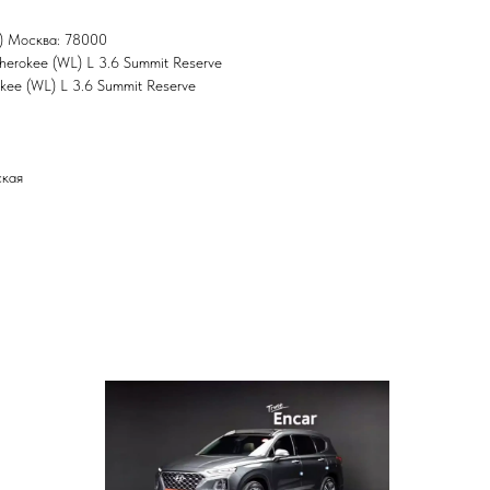
) Москва: 78000
herokee (WL) L 3.6 Summit Reserve
kee (WL) L 3.6 Summit Reserve
ская