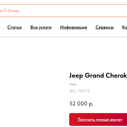
Статьи
Все услуги
Информация
Сервисы
К
Jeep Grand Cherok
Jeep
SKU:
101175
52 000
р.
Получить точный расчет