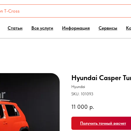
Статьи
Все услуги
Информация
Сервисы
К
Hyundai Casper Tur
Hyundai
SKU:
101093
11 000
р.
Получить точный расчет