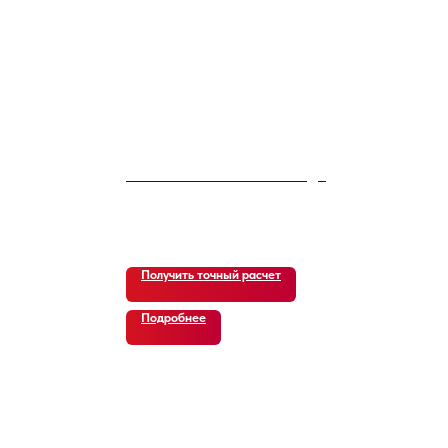
Kia K5 3rd Gen 2.0 Prestige
12 050
р.
Получить точный расчет
Подробнее
В