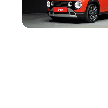
BMW X2 F39 xDrive20i M
BMW
Sport
35 
23 800
р.