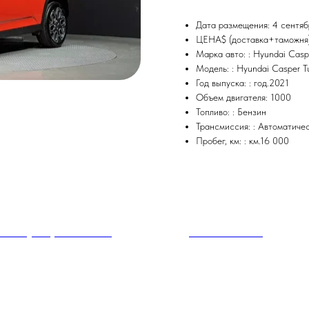
Дата размещения: 4 сентя
ЦЕНА$ (доставка+таможня)
Марка авто: : Hyundai Caspe
Модель: : Hyundai Casper Tu
Год выпуска: : год.2021
Объем двигателя: 1000
Топливо: : Бензин
Трансмиссия: : Автоматиче
Пробег, км: : км.16 000
 X3 (G01) xDrive 20d
BMW i3 SOLE+
100
р.
20 550
р.