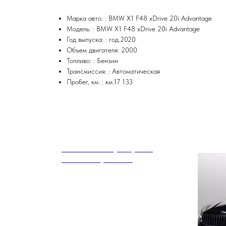
Марка авто: : BMW X1 F48 xDrive 20i Advantage
Модель: : BMW X1 F48 xDrive 20i Advantage
Год выпуска: : год.2020
Объем двигателя: 2000
Топливо: : Бензин
Трансмиссия: : Автоматическая
Пробег, км: : км.17 133
BMW 5 Series (G30) 530i
xDrive M Sport Plus
34 300
р.