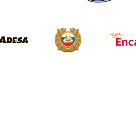
и
Информация и серв
авто в России
Часто задаваемые вопросы
ионная стоянка
Тайтлы
 авто в Германии
Авто в наличии
 авто в Корее
Каталог авто