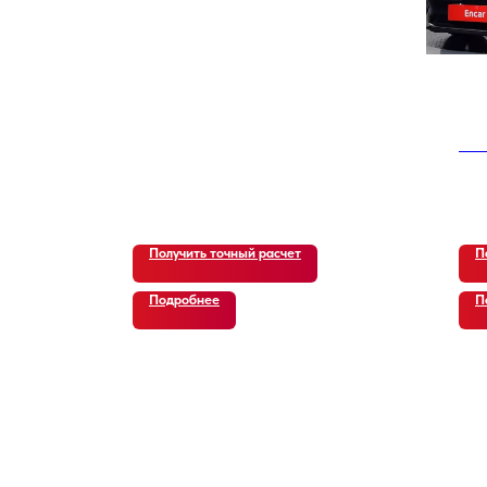
Kia
19 
Получить точный расчет
П
Подробнее
П
ВИДЕО