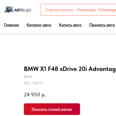
Главная
Каталог авто
Купить авто
Продать авто
BMW X1 F48 xDrive 20i Advanta
BMW
SKU:
100713
24 950
р.
Получить точный расчет