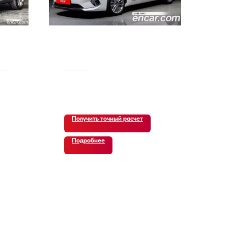
ль
Kia K7
2 020
р.
Получить точный расчет
Подробнее
В