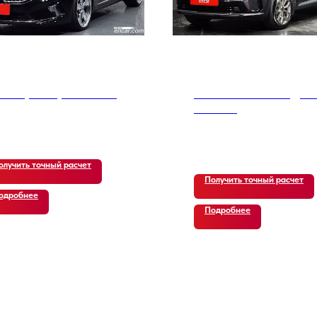
 K7 Премьер 2.5 GDI X
Kia Sorento Gen 4 Дизе
2.2 4WD
800
р.
27 000
р.
олучить точный расчет
Получить точный расчет
одробнее
Подробнее
 ОТЗЫВЫ
ЗАКАЗЧИКО