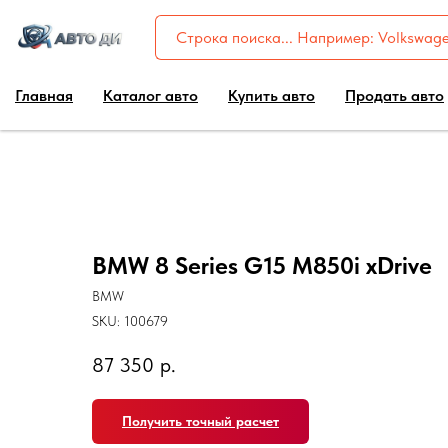
Главная
Каталог авто
Купить авто
Продать авто
BMW 8 Series G15 M850i xDrive
BMW
SKU:
100679
87 350
р.
Получить точный расчет