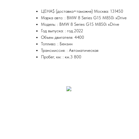
ЦЕНА$ (доставка+таможня) Москва: 131450
Марка авто: : BMW 8 Series G15 M850i xDrive
Модель: : BMW 8 Series G15 M850i xDrive
Год выпуска: : год.2022
Объем двигателя: 4400
Топливо: : Бензин
Трансмиссия: : Автоматическая
Пробег, км: : км.3 800