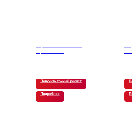
Toyota RAV4 2.5 4WD
Jee
Hybrid Gen 4
Rub
Do
23 650
р.
45 
Получить точный расчет
П
Подробнее
П
ВИДЕО