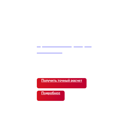
Hyundai Sonata (DN8) 1.6
Turbo Smart
16 500
р.
Получить точный расчет
Подробнее
В