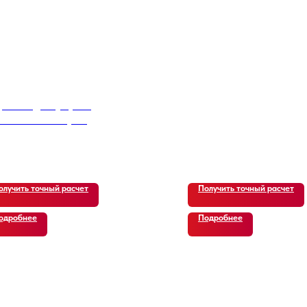
p Wrangler (JL) 2.0
icon Power Top 4-
orSave
200
р.
олучить точный расчет
Получить точный расчет
одробнее
Подробнее
 ОТЗЫВЫ
ЗАКАЗЧИКО