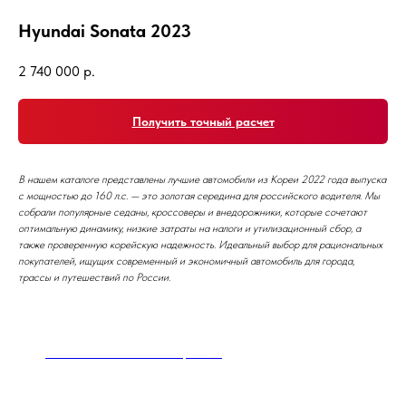
Hyundai Sonata 2023
2 740 000
р.
Получить точный расчет
В нашем каталоге представлены лучшие автомобили из Кореи 2022 года выпуска
с мощностью до 160 л.с. — это золотая середина для российского водителя. Мы
собрали популярные седаны, кроссоверы и внедорожники, которые сочетают
оптимальную динамику, низкие затраты на налоги и утилизационный сбор, а
также проверенную корейскую надежность. Идеальный выбор для рациональных
покупателей, ищущих современный и экономичный автомобиль для города,
трассы и путешествий по России.
BMW X4 G02 xDrive20i M Sport Pro
53 000
р.