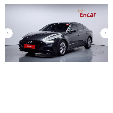
ВИДЕО ОТЗЫВЫ
ЗАКАЗЧИКОВ
Что о нас говорят клиенты. Наши
Hyundai Sonata (DN8) 1.6 Turbo Premium Millennial
недавние автомобили (кейсы)
16 700
р.