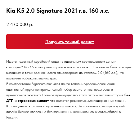
Kia K5 2.0 Signature 2021 г.в. 160 л.с.
2 470 000
р.
Получить точный расчет
Ищете надежный корейский седан с идеальным соотношением цены и
комфорта? Kia K5 на вторичном рынке — ваш вариант. Этот автомобиль оснащен
выгодным с точки зрения налога атмосферным двигателем 2.0 (160 л.с.), что
позволяет избежать лишних трат.
В комплектации Signature вас ждет почти топовый уровень оснащения:
адаптивный круиз-контроль, полный набор ассистентов, подогревы и
премиальная акустика. Главное преимущество этого авто — чистая история:
без
ДТП и страховых выплат
, что является редкостью для подержанных машин.
K5 сегодня — это символ «разумного люкса». Вы получаете комфорт и яркий
дизайн бизнес-класса, но без завышенных ценников новых автомобилей в
России.