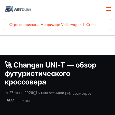
🚀 Changan UNI-T — обзор
футуристического
кроссовера
📅 27 июня 2026
⏱️ 6 мин чтения
👁️
174
просмотров
❤️
22
нравится