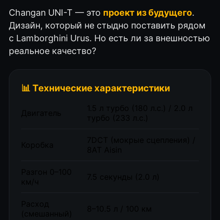
Changan UNI-T — это
проект из будущего
.
Дизайн, который не стыдно поставить рядом
с Lamborghini Urus. Но есть ли за внешностью
реальное качество?
📊 Технические характеристики
1.5 л турбо (180 л.с.) / 2.0 л
Двигатель
турбо (233 л.с.)
7DCT (мокрые сцепления) /
Коробка
8AT Aisin
Разгон 0–100
7.5 секунды (2.0 л)
км/ч
Расход
8–10.5 л / 100 км
(смешанный)