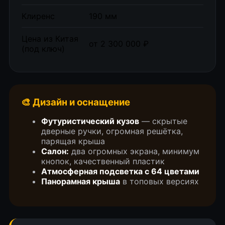
Клиренс
190 мм
Цена из Китая
от 2 300 000 ₽
(под ключ)
🎨 Дизайн и оснащение
Футуристический кузов
— скрытые
ВИДЕО ОТЗЫВЫ
дверные ручки, огромная решётка,
парящая крыша
ЗАКАЗЧИКОВ
Салон:
два огромных экрана, минимум
кнопок, качественный пластик
Атмосферная подсветка с 64 цветами
Что о нас говорят клиенты. Наши
Панорамная крыша
в топовых версиях
недавние автомобили (кейсы)