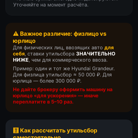
Уточняйте на момент расчёта.
⚠️ Важное различие: физлицо vs
юрлицо
Для физических лиц, ввозящих авто
для
себя
, ставки утильсбора
ЗНАЧИТЕЛЬНО
НИЖЕ
, чем для коммерческого ввоза.
Пример: один и тот же Hyundai Grandeur.
Для физлица утильсбор ≈ 50 000 ₽. Для
юрлица — более 300 000 ₽.
Не дайте брокеру оформить машину на
ВИДЕО ОТЗЫВЫ
юрлицо «для ускорения» — иначе
переплатите в 5–10 раз.
ЗАКАЗЧИКОВ
Что о нас говорят клиенты. Наши
🧮 Как рассчитать утильсбор
недавние автомобили (кейсы)
самостоятельно