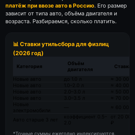
платёж при ввозе авто в Россию
. Его размер
зависит от типа авто, объёма двигателя и
возраста. Разбираемся, сколько платить.
📊 Ставки утильсбора для физлиц
(2026 год)
Объём
Категория
Ставка 
двигателя
Новые авто
до 1.0 л
≈ 30 000 
Новые авто
1.0–2.0 л
≈ 40 000 
Новые авто
2.0–3.0 л
≈ 50 000 
Новые авто
3.0–3.5 л
≈ 70 000 
Новые
—
≈ 60 000 
электромобили
коэффициент 0.5–
от 20 000
Авто старше 3 лет
2.0
₽
*Точные суммы ежегодно индексируются.