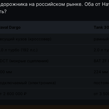
дорожника на российском рынке. Оба от Hava
ть?
aval Dargo
Tank 3
есущий кузов (кроссовер)
рамный
.0 л турбо (192 л.с.)
2.0 л ту
DCT (мокрые сцепления)
8AT ZF 
00 мм
224 мм
одключаемый (электроника)
постоя
т 2 600 000 ₽
от 3 50