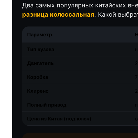
Два самых популярных китайских вне
разница колоссальная
. Какой выбра
Параметр
H
Тип кузова
н
Двигатель
2
Коробка
7
Клиренс
2
Полный привод
п
Цена из Китая (под ключ)
о