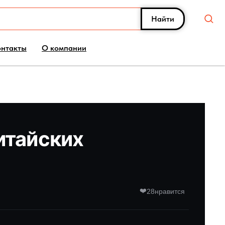
Найти
онтакты
О компании
китайских
❤️
28
нравится