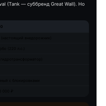
l (Tank — суббренд Great Wall). Но
00
 (настоящий внедорожник)
рбо (220 л.с.)
(гидротрансформатор)
нный с блокировками
0 000 ₽