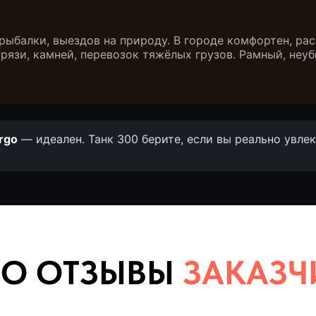
рыбалки, выездов на природу. В городе комфортен, ра
рязи, камней, перевозок тяжёлых грузов. Рамный, не
rgo
— идеален. Танк 300 берите, если вы реально увле
 ОТЗЫВЫ
ЗАКАЗЧИКО
оворят клиенты. Наши недавние автомобили
(кейсы)