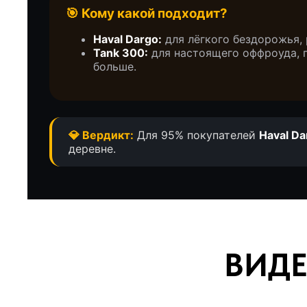
🎯 Кому какой подходит?
Haval Dargo:
для лёгкого бездорожья, 
Tank 300:
для настоящего оффроуда, г
больше.
💎 Вердикт:
Для 95% покупателей
Haval Da
деревне.
ВИДЕО
Что о нас г