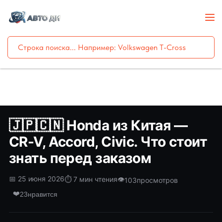
🇯🇵🇨🇳 Honda из Китая —
CR-V, Accord, Civic. Что стоит
знать перед заказом
📅 25 июня 2026
⏱️ 7 мин чтения
👁️
103
просмотров
❤️
23
нравится