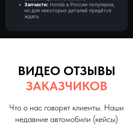
Запчасти:
Honda в России популярна,
но для некоторых деталей придётся
ждать