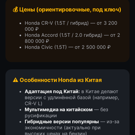
💰 Цены (ориентировочные, под ключ)
Honda CR-V (1.5T / гибрид) — от 3 200
000 ₽
Honda Accord (1.5T / 2.0 гибрид) — от 2
800 000 ₽
Honda Civic (1.5T) — от 2 500 000 ₽
ВИДЕО ОТЗЫВЫ
ЗАКАЗЧИКОВ
⚠️ Особенности Honda из Китая
Адаптация под Китай:
в Китае делают
Что о нас говорят клиенты. Наши
версии с удлинённой базой (например,
CR-V L)
недавние автомобили (кейсы)
Мультимедиа на китайском
— без
русификации
Гибридные версии популярны
— из-за
экономичности (актуально при
высоких ценах на бензин)