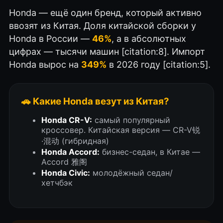
Honda — ещё один бренд, который активно
ввозят из Китая. Доля китайской сборки у
Honda в России —
46%
, а в абсолютных
цифрах — тысячи машин [citation:8]. Импорт
Honda вырос на
349%
в 2026 году [citation:5].
🚗 Какие Honda везут из Китая?
Honda CR-V:
самый популярный
кроссовер. Китайская версия — CR-V锐
·混动 (гибридная)
Honda Accord:
бизнес-седан, в Китае —
Accord 雅阁
Honda Civic:
молодёжный седан/
хетчбэк