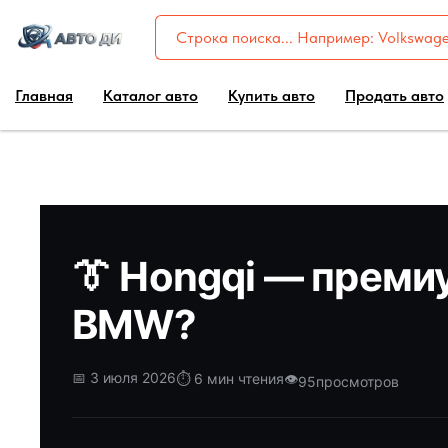
Главная
Каталог авто
Купить авто
Продать авто
👔 Hongqi — преми
BMW?
📅 3 июля 2026
⏱️ 6 мин чтения
👁️
95
просмотров