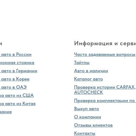
и
Информация и серв
авто в России
Часто задаваемые вопросы
ионная стоянка
Тайтлы
 авто в Германии
Авто в наличии
 авто в Корее
Каталог авто
 авто в ОАЭ
Проверка истории CARFAX,
AUTOCHECK
ка авто из США
Проверка комплектации по
а авто из Китая
Выкуп авто
вание
О компании
Отзывы клиентов
Контакты