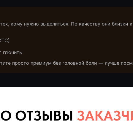
тех, кому нужно выделиться. По качеству они близки 
КТС)
т глючить
отите просто премиум без головной боли — лучше посм
 ОТЗЫВЫ
ЗАКАЗЧИКО
оворят клиенты. Наши недавние автомобили
(кейсы)