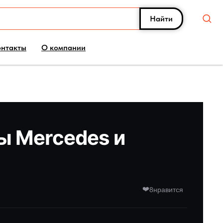
Найти
онтакты
О компании
ы Mercedes и
❤️
8
нравится