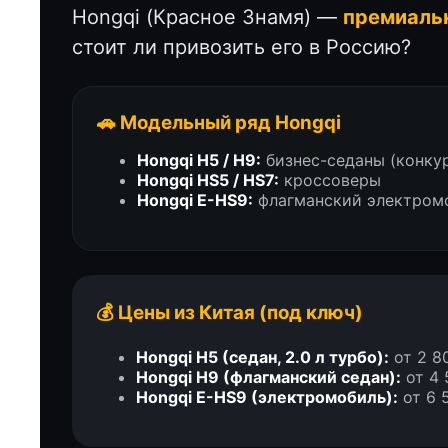
Hongqi (Красное Знамя) —
премиаль
стоит ли привозить его в Россию?
🚗 Модельный ряд Hongqi
Hongqi H5 / H9:
бизнес-седаны (конку
Hongqi HS5 / HS7:
кроссоверы
Hongqi E-HS9:
флагманский электромо
💰 Цены из Китая (под ключ)
Hongqi H5 (седан, 2.0 л турбо):
от 2 8
Hongqi H9 (флагманский седан):
от 4 
Hongqi E-HS9 (электромобиль):
от 6 