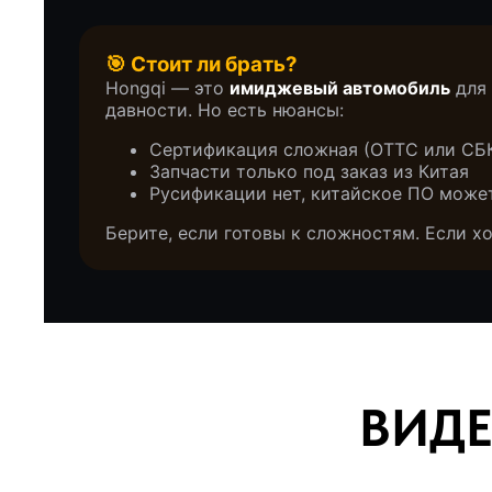
🎯 Стоит ли брать?
Hongqi — это
имиджевый автомобиль
для 
давности. Но есть нюансы:
Сертификация сложная (ОТТС или СБ
Запчасти только под заказ из Китая
Русификации нет, китайское ПО може
Берите, если готовы к сложностям. Если х
ВИДЕО
Что о нас г