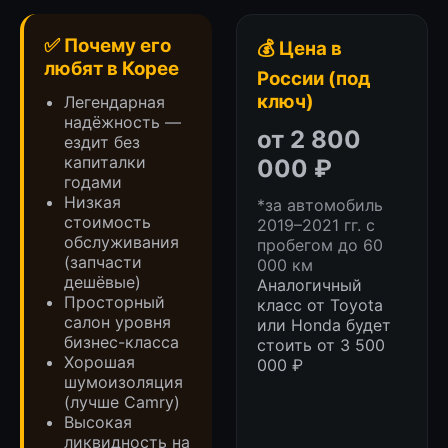
✅ Почему его
💰 Цена в
любят в Корее
России (под
ключ)
Легендарная
надёжность —
от 2 800
ездит без
капиталки
000 ₽
годами
Низкая
*за автомобиль
стоимость
2019–2021 гг. с
обслуживания
пробегом до 60
ВИДЕО ОТЗЫВЫ
(запчасти
000 км
ЗАКАЗЧИКОВ
дешёвые)
Аналогичный
Просторный
класс от Toyota
салон уровня
или Honda будет
Что о нас говорят клиенты. Наши
бизнес-класса
стоить от 3 500
Хорошая
000 ₽
недавние автомобили (кейсы)
шумоизоляция
(лучше Camry)
Высокая
ликвидность на