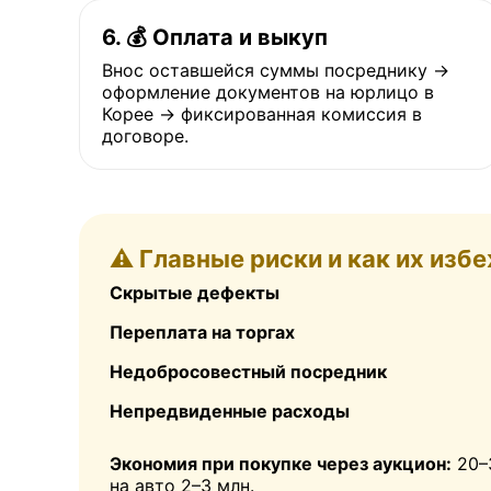
6. 💰 Оплата и выкуп
Внос оставшейся суммы посреднику →
оформление документов на юрлицо в
Корее → фиксированная комиссия в
договоре.
⚠️ Главные риски и как их изб
Скрытые дефекты
ВИДЕО
Переплата на торгах
Недобросовестный посредник
Непредвиденные расходы
Что о нас г
Экономия при покупке через аукцион:
20–3
на авто 2–3 млн.