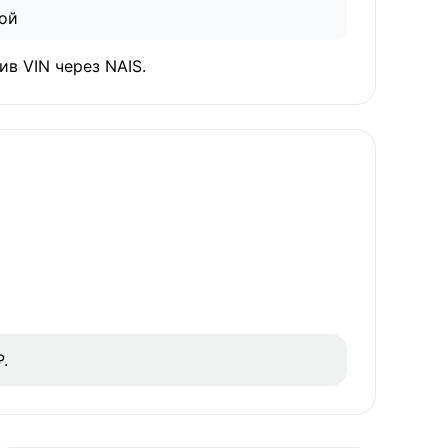
ой
в VIN через NAIS.
.