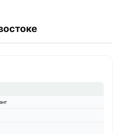
востоке
ант