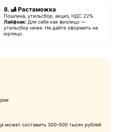
8. 🛃 Растаможка
Пошлина, утильсбор, акциз, НДС 22%.
Лайфхак:
Для себя как физлицо —
утильсбор ниже. Не дайте оформить на
юрлицо.
В
орее
ца может составить 300–500 тысяч рублей