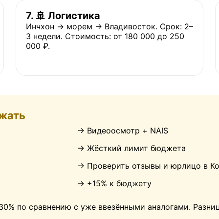
7. 🚢 Логистика
Инчхон → морем → Владивосток. Срок: 2–
3 недели. Стоимость: от 180 000 до 250
000 ₽.
ежать
→ Видеоосмотр + NAIS
 ОТЗЫВЫ
ЗАКАЗЧИКО
→ Жёсткий лимит бюджета
→ Проверить отзывы и юрлицо в К
→ +15% к бюджету
оворят клиенты. Наши недавние автомобили
(кейсы)
0% по сравнению с уже ввезёнными аналогами. Разни