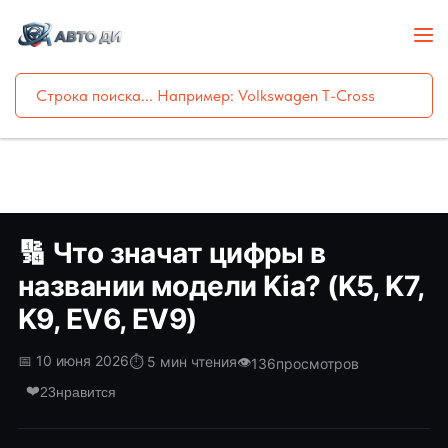
🔢 Что значат цифры в
названии модели Kia? (K5, K7,
K9, EV6, EV9)
📅 10 июня 2026
⏱️ 5 мин чтения
👁️
136
просмотров
❤️
23
нравится