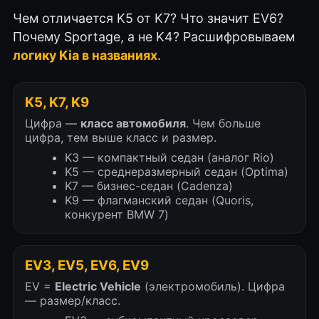
Чем отличается K5 от K7? Что значит EV6?
Почему Sportage, а не K4? Расшифровываем
логику Kia в названиях
.
K5, K7, K9
Цифра —
класс автомобиля
. Чем больше
цифра, тем выше класс и размер.
K3 — компактный седан (аналог Rio)
K5 — среднеразмерный седан (Optima)
K7 — бизнес-седан (Cadenza)
K9 — флагманский седан (Quoris,
конкурент BMW 7)
EV3, EV5, EV6, EV9
EV =
Electric Vehicle
(электромобиль). Цифра
— размер/класс.