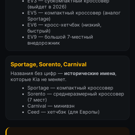
EV3 — субкомпактный кроссовер
(выйдет в 2026)
EV5 — компактный кроссовер (аналог
Sportage)
EV6 — кросс-хетчбэк (низкий,
быстрый)
EV9 — большой 7-местный
внедорожник
Sportage, Sorento, Carnival
Названия без цифр —
исторические имена
,
которые Kia не меняет.
ВИДЕО ОТЗЫВЫ
Sportage — компактный кроссовер
Sorento — среднеразмерный кроссовер
ЗАКАЗЧИКОВ
(7 мест)
Carnival — минивэн
Ceed — хетчбэк (для Европы)
Что о нас говорят клиенты. Наши
недавние автомобили (кейсы)