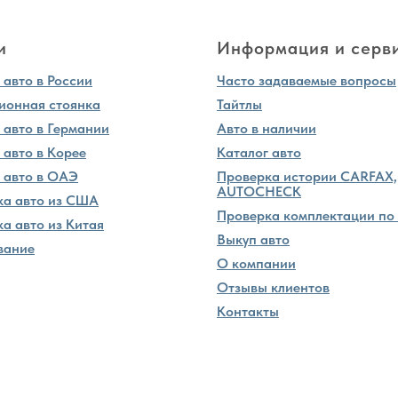
и
Информация и серв
авто в России
Часто задаваемые вопросы
ионная стоянка
Тайтлы
 авто в Германии
Авто в наличии
 авто в Корее
Каталог авто
 авто в ОАЭ
Проверка истории CARFAX,
AUTOCHECK
ка авто из США
Проверка комплектации по
а авто из Китая
Выкуп авто
вание
О компании
Отзывы клиентов
Контакты