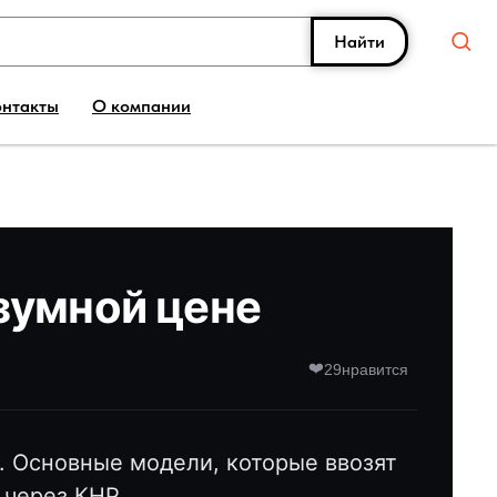
Найти
онтакты
О компании
азумной цене
❤️
29
нравится
ь. Основные модели, которые ввозят
 через КНР.