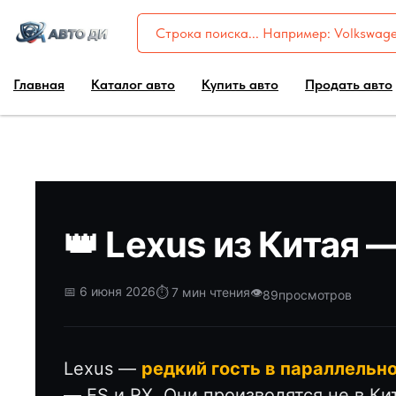
Главная
Каталог авто
Купить авто
Продать авто
👑 Lexus из Китая 
📅 6 июня 2026
⏱️ 7 мин чтения
👁️
89
просмотров
Lexus —
редкий гость в параллельн
— ES и RX. Они производятся не в Ки