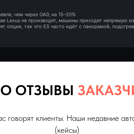
евле, чем через ОАЭ, на 15–20%
ае Lexus не производят, машины приходят напрямую и
ят опции, так что ES часто идёт с панорамой, подогр
 ОТЗЫВЫ
ЗАКАЗЧИКО
оворят клиенты. Наши недавние автомобили
(кейсы)