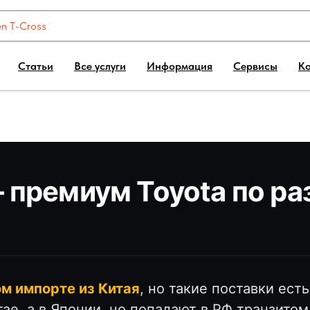
Статьи
Все услуги
Информация
Сервисы
К
— премиум Toyota по р
ом импорте из Китая
, но такие поставки ест
тае, а в Японии, но попадают в РФ транзитом