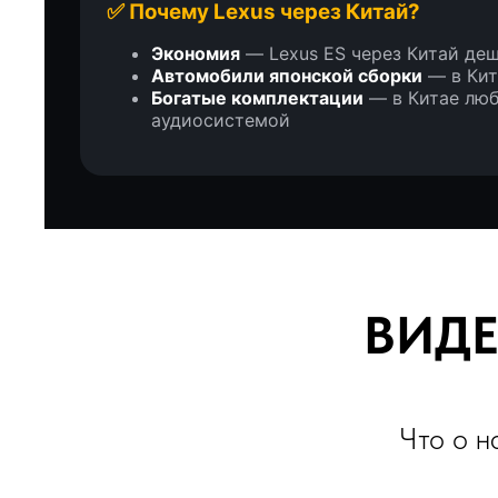
✅ Почему Lexus через Китай?
Экономия
— Lexus ES через Китай деш
Автомобили японской сборки
— в Кит
Богатые комплектации
— в Китае люб
аудиосистемой
ВИДЕО
Что о нас г