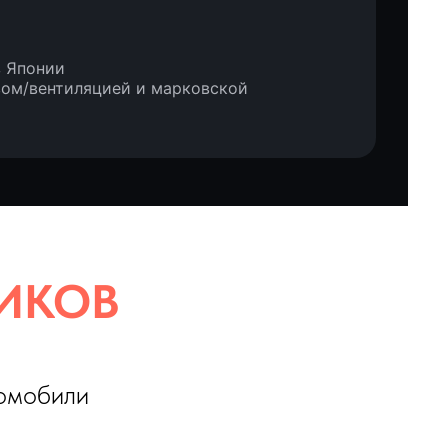
з Японии
евом/вентиляцией и марковской
В