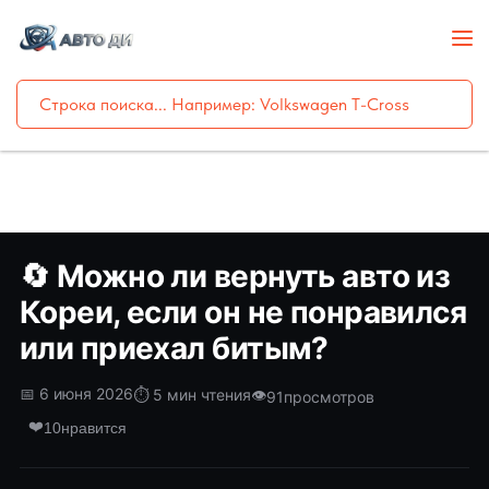
🔄 Можно ли вернуть авто из
Кореи, если он не понравился
или приехал битым?
📅 6 июня 2026
⏱️ 5 мин чтения
👁️
91
просмотров
❤️
10
нравится