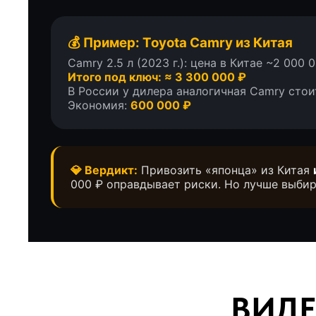
💰 Пример: Toyota Camry из Китая
Camry 2.5 л (2023 г.): цена в Китае ~2 000
Итого под ключ: ≈ 3 300 000 ₽
В России у дилера аналогичная Camry стоит
Экономия:
600 000 ₽
💎 Вердикт:
Привозить «японца» из Китая
000 ₽ оправдывает риски. Но лучше выби
ВИДЕО
Что о нас г