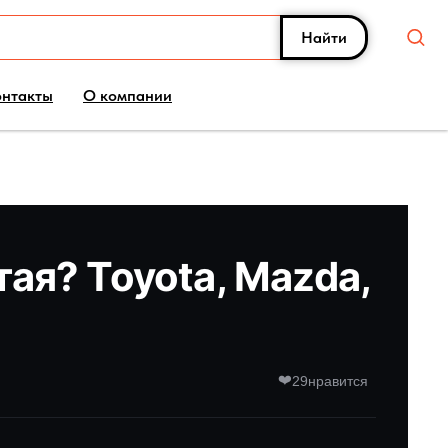
Найти
онтакты
О компании
тая? Toyota, Mazda,
❤️
29
нравится