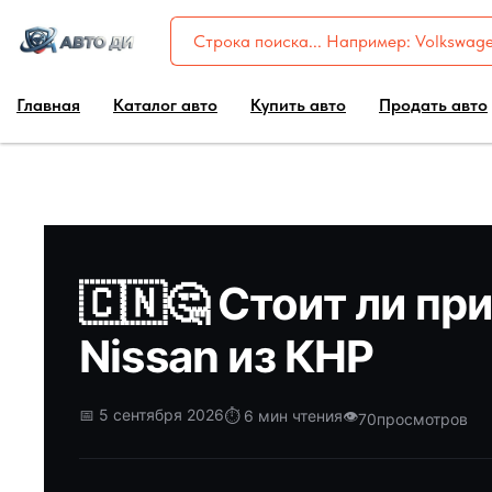
Главная
Каталог авто
Купить авто
Продать авто
🇨🇳🤔 Стоит ли пр
Nissan из КНР
📅 5 сентября 2026
⏱️ 6 мин чтения
👁️
70
просмотров