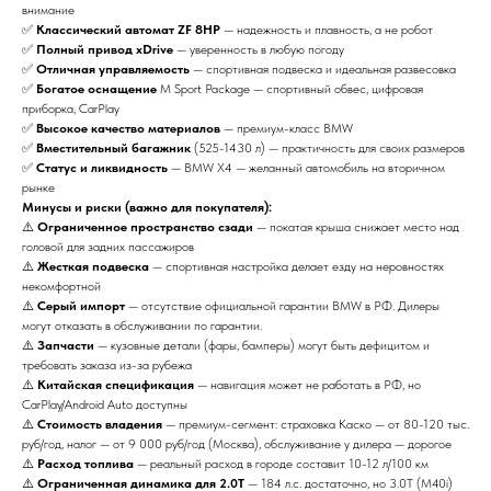
внимание
✅
Классический автомат ZF 8HP
— надежность и плавность, а не робот
✅
Полный привод xDrive
— уверенность в любую погоду
✅
Отличная управляемость
— спортивная подвеска и идеальная развесовка
✅
Богатое оснащение
M Sport Package — спортивный обвес, цифровая
приборка, CarPlay
✅
Высокое качество материалов
— премиум-класс BMW
✅
Вместительный багажник
(525-1430 л) — практичность для своих размеров
✅
Статус и ликвидность
— BMW X4 — желанный автомобиль на вторичном
рынке
Минусы и риски (важно для покупателя):
⚠️
Ограниченное пространство сзади
— покатая крыша снижает место над
головой для задних пассажиров
⚠️
Жесткая подвеска
— спортивная настройка делает езду на неровностях
некомфортной
⚠️
Серый импорт
— отсутствие официальной гарантии BMW в РФ. Дилеры
могут отказать в обслуживании по гарантии.
⚠️
Запчасти
— кузовные детали (фары, бамперы) могут быть дефицитом и
требовать заказа из-за рубежа
⚠️
Китайская спецификация
— навигация может не работать в РФ, но
CarPlay/Android Auto доступны
⚠️
Стоимость владения
— премиум-сегмент: страховка Каско — от 80-120 тыс.
руб/год, налог — от 9 000 руб/год (Москва), обслуживание у дилера — дорогое
⚠️
Расход топлива
— реальный расход в городе составит 10-12 л/100 км
⚠️
Ограниченная динамика для 2.0T
— 184 л.с. достаточно, но 3.0T (M40i)