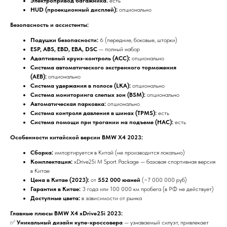
Электропривод багажника:
есть
HUD (проекционный дисплей):
опционально
Безопасность и ассистенты:
Подушки безопасности:
6 (передние, боковые, шторки)
ESP, ABS, EBD, EBA, DSC
— полный набор
Адаптивный круиз-контроль (ACC):
опционально
Система автоматического экстренного торможения
(AEB):
опционально
Система удержания в полосе (LKA):
опционально
Система мониторинга слепых зон (BSM):
опционально
Автоматическая парковка:
опционально
Система контроля давления в шинах (TPMS):
есть
Система помощи при трогании на подъеме (HAC):
есть
Особенности китайской версии BMW X4 2023:
Сборка:
импортируется в Китай (не производится локально)
Комплектация:
xDrive25i M Sport Package — базовая спортивная версия
в Китае
Цена в Китае (2023):
от
552 000 юаней
(~7 000 000 руб)
Гарантия в Китае:
3 года или 100 000 км пробега (в РФ не действует)
Доступные цвета:
в зависимости от рынка
Главные плюсы BMW X4 xDrive25i 2023:
✅
Уникальный дизайн купе-кроссовера
— узнаваемый силуэт, привлекает