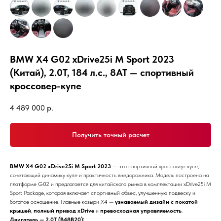
BMW X4 G02 xDrive25i M Sport 2023
(Китай), 2.0T, 184 л.с., 8AT — спортивный
кроссовер-купе
4 489 000
р.
Получить точный расчет
BMW X4 G02 xDrive25i M Sport 2023
— это спортивный кроссовер-купе,
сочетающий динамику купе и практичность внедорожника. Модель построена на
платформе G02 и предлагается для китайского рынка в комплектации xDrive25i M
Sport Package, которая включает спортивный обвес, улучшенную подвеску и
богатое оснащение. Главные козыри X4 —
узнаваемый дизайн с покатой
крышей
,
полный привод xDrive
и
превосходная управляемость
.
Двигатель — 2.0T (B48B20):