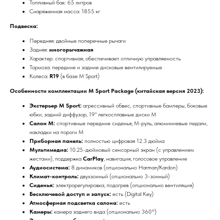
Топливный бак: 65 литров
Снаряженная масса: 1855 кг
Подвеска:
Передняя: двойные поперечные рычаги
Задняя:
многорычажная
Характер: спортивная, обеспечивает отличную управляемость
Тормоза: передние и задние дисковые вентилируемые
Колеса:
R19
(в базе M Sport)
Особенности комплектации M Sport Package (китайская версия 2023):
Экстерьер M Sport:
агрессивный обвес, спортивные бамперы, боковые
юбки, задний диффузор, 19" легкосплавные диски M
Салон M:
спортивные передние сиденья, M-руль, алюминиевые педали,
накладки на пороги M
Приборная панель:
полностью цифровая 12.3 дюйма
Мультимедиа:
10.25-дюймовый сенсорный экран (с управлением
жестами), поддержка
CarPlay
, навигация, голосовое управление
Аудиосистема:
8 динамиков (опционально Harman/Kardon)
Климат-контроль:
двухзонный (опционально 3-зонный)
Сиденья:
электрорегулировка, подогрев (опционально вентиляция)
Бесключевой доступ и запуск:
есть (Digital Key)
Атмосферная подсветка салона:
есть
Камеры:
камера заднего вида (опционально 360°)