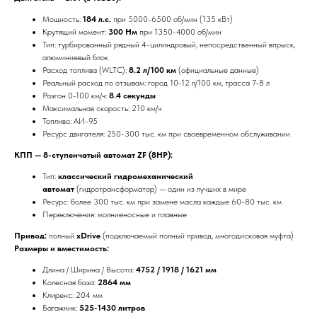
Мощность:
184 л.с.
при 5000-6500 об/мин (135 кВт)
Крутящий момент:
300 Нм
при 1350-4000 об/мин
Тип: турбированный рядный 4-цилиндровый, непосредственный впрыск,
алюминиевый блок
Расход топлива (WLTC):
8.2 л/100 км
(официальные данные)
Реальный расход по отзывам: город 10-12 л/100 км, трасса 7-8 л
Разгон 0-100 км/ч:
8.4 секунды
Максимальная скорость: 210 км/ч
Топливо: АИ-95
Ресурс двигателя: 250-300 тыс. км при своевременном обслуживании
КПП — 8-ступенчатый автомат ZF (8HP):
Тип:
классический гидромеханический
автомат
(гидротрансформатор) — один из лучших в мире
Ресурс: более 300 тыс. км при замене масла каждые 60-80 тыс. км
Переключения: молниеносные и плавные
Привод:
полный
xDrive
(подключаемый полный привод, многодисковая муфта)
Размеры и вместимость:
Длина / Ширина / Высота:
4752 / 1918 / 1621 мм
Колесная база:
2864 мм
Клиренс: 204 мм
Багажник:
525-1430 литров