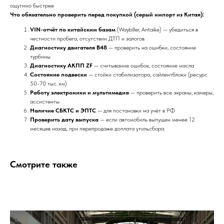
ощутимо быстрее
Что обязательно проверить перед покупкой (серый импорт из Китая):
VIN-отчёт по китайским базам
(Waybiller, Antaike) — убедиться в
честности пробега, отсутствии ДТП и залогов
ВИДЕО ОТЗЫВЫ
Диагностику двигателя B48
— проверить на ошибки, состояние
турбины
ЗАКАЗЧИКОВ
Диагностику АКПП ZF
— считывание ошибок, состояние масла
Состояние подвески
— стойки стабилизатора, сайлентблоки (ресурс
50-70 тыс. км)
Что о нас говорят клиенты. Наши
Работу электроники и мультимедиа
— проверить все экраны, камеры,
ассистенты
недавние автомобили (кейсы)
Наличие СБКТС и ЭПТС
— для постановки на учёт в РФ
Проверить дату выпуска
— если автомобиль выпущен менее 12
месяцев назад, при перепродаже доплата утильсбора.
Смотрите также