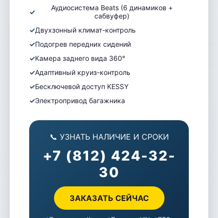
Аудиосистема Beats (6 динамиков +
сабвуфер)
Двухзонный климат-контроль
ВИДЕО ОТЗЫВЫ
Подогрев передних сидений
ЗАКАЗЧИКОВ
Камера заднего вида 360°
Адаптивный круиз-контроль
Что о нас говорят клиенты.
Бесключевой доступ KESSY
Наши недавние автомобили
Электропривод багажника
(кейсы)
📞 УЗНАТЬ НАЛИЧИЕ И СРОКИ
+7 (812) 424-32-
30
ЗАКАЗАТЬ СЕЙЧАС