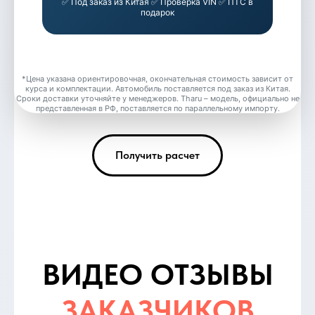
✅ Под заказ из Китая ✅ Проверка VIN ✅ ПТС в
подарок
*Цена указана ориентировочная, окончательная стоимость зависит от
курса и комплектации. Автомобиль поставляется под заказ из Китая.
Сроки доставки уточняйте у менеджеров. Tharu – модель, официально не
представленная в РФ, поставляется по параллельному импорту.
Получить расчет