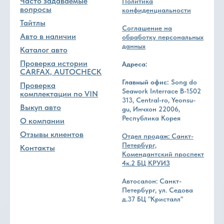
Часто задаваемые
Политика
вопросы
конфиденциальности
Тайтлы
Соглашение на
Авто в наличии
обработку персональных
данных
Каталог авто
Проверка истории
Адреса:
CARFAX, AUTOCHECK
Главный офис:
Song do
Проверка
Seawork Interrace B-1502
комплектации по VIN
313, Central-ro, Yeonsu-
Выкуп авто
gu, Инчхон 22006,
Республика Корея
О компании
Отзывы клиентов
Отдел продаж: Санкт-
Петербург,
Контакты
Комендантский проспект
4к.2 БЦ КРУИЗ
Автосалон: Санкт-
Петербург, ул. Седова
д.37 БЦ "Кристалл"